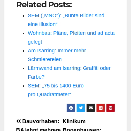
Related Posts:
SEM („MNO“): „Bunte Bilder sind
eine Illusion“
Wohnbau: Pläne, Pleiten und ad acta
gelegt
Am Isarring: Immer mehr
Schmierereien
Lärmwand am Isarring: Graffiti oder
Farbe?
SEM: „75 bis 1400 Euro
pro Quadratmeter“
Beitragsnavigation
Bauvorhaben:
Klinikum
BA lehnt mehrere
Bogenhausen: