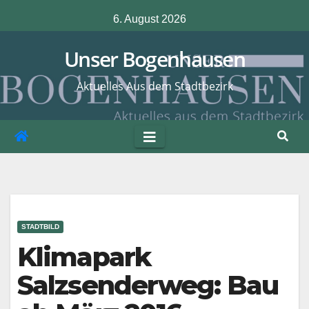
Zum
6. August 2026
Inhalt
springen
Unser Bogenhausen
Aktuelles Aus dem Stadtbezirk
STADTBILD
Klimapark
Salzsenderweg: Bau