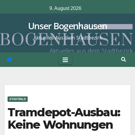
Zum
9. August 2026
Inhalt
springen
Unser Bogenhausen
Aktuelles Aus dem Stadtbezirk
STADTBILD
Tramdepot-Ausbau:
Keine Wohnungen