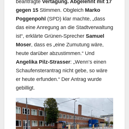
beantragte
Vertagung. Abgelehnt mit 17
gegen 15
Stim­men. Obgleich
Marko
Poggenpohl
(SPD) klar machte, „dass
das eine Anregung an die Stadt­verwaltung
ist“, erklärte Grünen-Sprecher
Samuel
Moser
, dass es „eine Zu­mu­tung wäre,
heute darüber abzustimmen.“ Und
Angelika Pilz-Strasser
: „Wenn’s einen
Schau­fens­terantrag nicht gebe, so wäre
er heute erfunden.“ Der Antrag wurde
gebilligt.