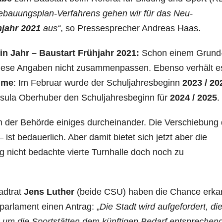
 Bebauungsplan-Verfahrens gehen wir für das Neu­
jahr 2021
aus“
, so Pres­se­sprecher Andreas Haas.
in Jahr – Baustart Frühjahr 2021:
Schon einem Grund
s diese Angaben nicht zusammenpassen. Ebenso verhält e
hme
: Im Februar wurde der Schuljahresbe­ginn
2023 / 20
rsula Oberhuber den Schuljahres­beginn für
2024 / 2025
.
in der Behörde einiges durcheinander. Die Verschie­bung
st bedauerlich. Aber damit bietet sich jetzt aber die
 nicht be­dachte vierte Turn­hal­le doch noch zu
adtrat
Jens Luther
(beide CSU) haben die Chance erka
parlament einen Antrag: „
Die Stadt wird aufgefordert, di
 die Sportstätten dem künf­tigen Bedarf entsprechen