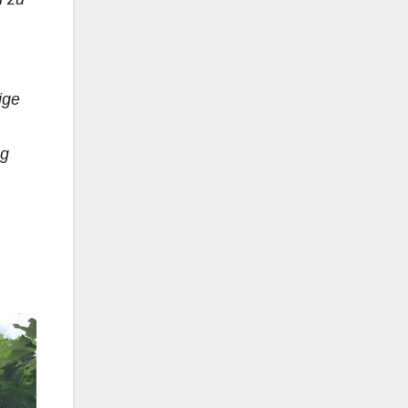
ige
ng