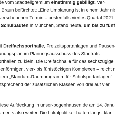
de vom Stadtteilgremium
einstimmig gebilligt
. Ver­
n Braun befürchtet: „Eine Umplanung ist in einem Jahr ni
erschobenen Termin – bestenfalls viertes Quartal 2021
 Schulbauten
in München, Stand heu­te,
um bis zu fünf
it
Dreifachsport­hal­le,
Freizeit­sportanlagen und Pau­sen­
auungsplan im Planungsausschuss des Stadtrats
thallen zu klein. Die Dreifachhalle für das sechszügi­ge
förmigen, vier- bis fünfstöckigen Komplexen – reicht n
em „Standard-Raumprogramm für Schulsportanlagen“
tsprechend der zusätzli­chen Klassen von drei auf vier
iese Aufdeckung in unser-bogenhausen.de am 14. Ja­nu­
ents also weiter. Die Lokalpolitiker hatten längst klar