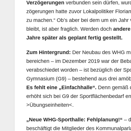
Verzögerungen
verbunden sein dürfen, wur
zögerungen hatte zuvor Lokalpolitiker Floria
zu machen.“ Ob’s aber bei dem um ein Jahr v
bleibt, ist aber fraglich. Werden doch
andere
Jahre später als geplant fertig gestellt.
Zum Hintergrund:
Der Neubau des WHG m
bereichen – im Dezember 2019 war der Beb
verabschiedet worden – ist bezüglich der Spor
Gymnasium (G9) – bestehend aus drei amöben
Es fehlt eine „Einfachhalle“.
Denn gemäß d
erhöht sich bei G9 der Sportflächenbedarf en
>Übungseinheiten<.
„Neue WHG-Sporthalle: Fehlplanung!“
– d
beschäftigt die Mitglieder des Kommunalparlam