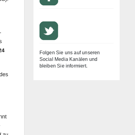
­
s
24
Folgen Sie uns auf unseren
Social Media Kanälen und
bleiben Sie informiert.
 des
nnt
e
d zu