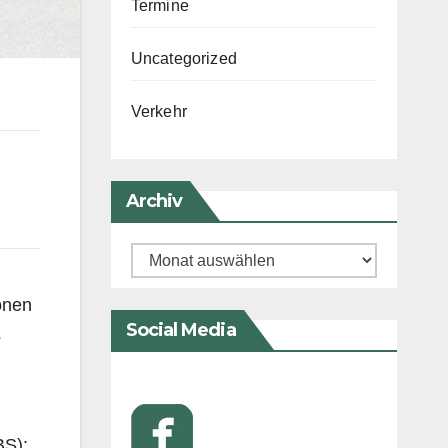
Termine
Uncategorized
Verkehr
Archiv
Archiv
onen
Social Media
s
BS):