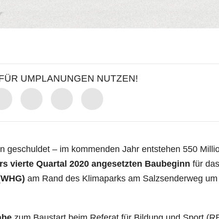
T FÜR UMPLANUNGEN NUTZEN!
n geschuldet – im kommenden Jahr entstehen 550 Mil­li
rs vierte Quartal 2020 angesetzten Baube­ginn
für da
 (WHG)
am Rand des Klimaparks am Salz­senderweg um
abe
zum Baustart beim Referat für Bildung und Sport (R