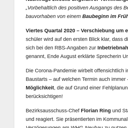
„Vorbe­halt­lich des positiven Ausgangs des
bauvorhaben von einem
Baubeginn im Früh
Viertes Quartal 2020 – Verschiebung um e
schüler wird auf den ersten Blick klar, das
sich bei den RBS-Angaben zur
Inbetriebna
genannt, Ende August erklärte Sprecherin U
Die Corona-Pandemie wirbelt offensichtlich 
Baustarts – auf welchen Termin auch immer – i
Möglichkeit
, die auf Grund einer Fehlplanung
berücksichtigen!
Bezirksausschuss-Chef
Florian Ring
und St
und reagiert. Sie präsentierten im Kommunal
Verzögerungen am WHG-Neubau zu nutzen, um