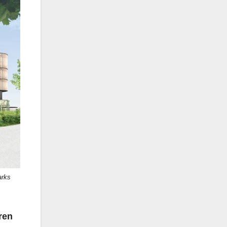
arks
ren