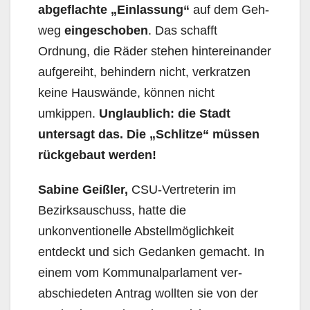
abgeflachte „Einlassung“
auf dem Geh­
weg
ein­ge­scho­ben
. Das schafft
Ordnung, die Räder stehen hintereinander
aufgereiht, behindern nicht, verkratzen
keine Hauswände, können nicht
umkippen.
Unglaublich: die Stadt
untersagt das. Die „Schlitze“ müssen
rückgebaut werden!
Sabine Geißler,
CSU-Vertreterin im
Bezirksauschuss, hatte die
unkonventionelle Abstell­mög­­lich­keit
entdeckt und sich Gedanken gemacht. In
einem vom Kommunalparlament ver­
abschie­de­ten Antrag wollten sie von der