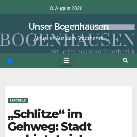
Zum
8. August 2026
Inhalt
springen
Unser Bogenhausen
Aktuelles Aus dem Stadtbezirk
STADTBILD
„Schlitze“ im
Gehweg: Stadt