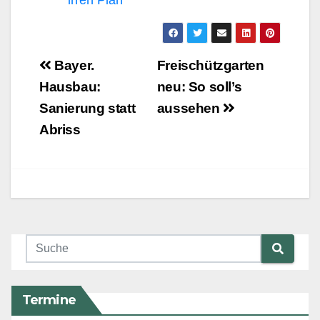
irren Plan
Beitragsnavigation
Bayer.
Freischützgarten
Hausbau:
neu: So soll’s
Sanierung statt
aussehen
Abriss
Termine