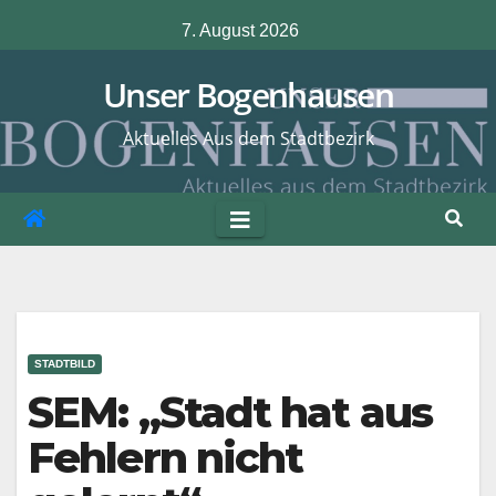
Zum
7. August 2026
Inhalt
springen
Unser Bogenhausen
Aktuelles Aus dem Stadtbezirk
STADTBILD
SEM: „Stadt hat aus
Fehlern nicht