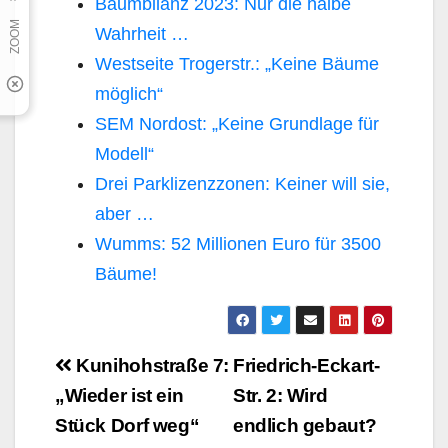
Baumbilanz 2023: Nur die halbe
Wahrheit …
Westseite Trogerstr.: „Keine Bäume
möglich“
SEM Nordost: „Keine Grundlage für
Modell“
Drei Parklizenzzonen: Keiner will sie,
aber …
Wumms: 52 Millionen Euro für 3500
Bäume!
Beitragsnavigation
Kunihohstraße 7:
Friedrich-Eckart-
„Wieder ist ein
Str. 2: Wird
Stück Dorf weg“
endlich gebaut?