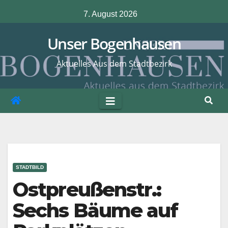
Zum
7. August 2026
Inhalt
springen
Unser Bogenhausen
Aktuelles Aus dem Stadtbezirk
STADTBILD
Ostpreußenstr.:
Sechs Bäume auf