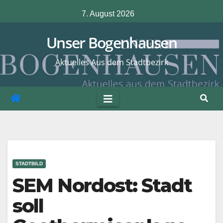
Zum
7. August 2026
Inhalt
springen
Unser Bogenhausen
Aktuelles Aus dem Stadtbezirk
STADTBILD
SEM Nordost: Stadt
soll