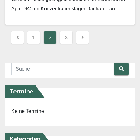
April1945 im Konzentrationslager Dachau – an
seinem…
Mehr erfahren
Beitragsnavigation
1
2
3
Termine
Keine Termine
Kategorien