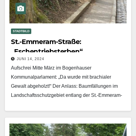
STADTBILD
St.-Emmeram-Straße:
„Eschentriebsterben“
JUNI 14, 2024
Aufschrei Mitte März im Bogenhauser
Kommunalparlament: „Da wurde mit brachialer
Gewalt abgeholzt!“ Der Anlass: Baumfällungen im
Landschaftsschutzgebiet entlang der St.-Emmeram-
Straße. Die Lokalpolitiker hatten per einstimmig
verabschiedetem Antrag das Baureferat /…
Mehr erfahren