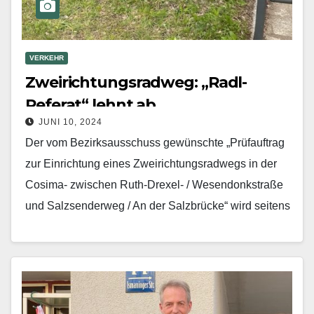
VERKEHR
Zweirichtungsradweg: „Radl-
Referat“ lehnt ab
JUNI 10, 2024
Der vom Bezirksausschuss gewünschte „Prüfauftrag
zur Einrichtung eines Zweirichtungsradwegs in der
Cosima- zwischen Ruth-Drexel- / Wesendonkstraße
und Salzsenderweg / An der Salzbrücke“ wird seitens
des Mobilitätsreferats „derzeit nicht zur
Weiterverfolgung…
Mehr erfahren