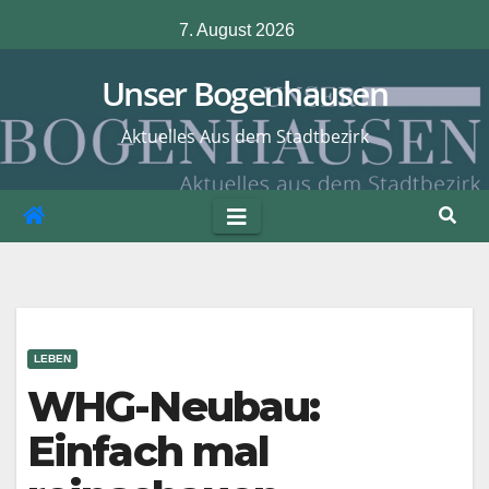
Zum
7. August 2026
Inhalt
springen
Unser Bogenhausen
Aktuelles Aus dem Stadtbezirk
LEBEN
WHG-Neubau:
Einfach mal