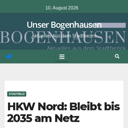
Zum
10. August 2026
Inhalt
springen
Unser Bogenhausen
Aktuelles Aus dem Stadtbezirk
STADTBILD
HKW Nord: Bleibt bis
2035 am Netz