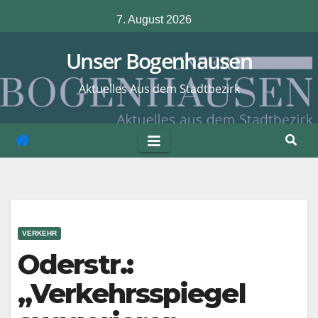
Zum
7. August 2026
Inhalt
springen
Unser Bogenhausen
Aktuelles Aus dem Stadtbezirk
VERKEHR
Oderstr.:
„Verkehrsspiegel