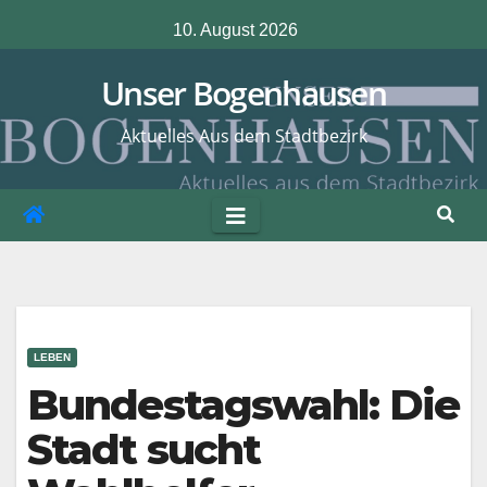
Zum
10. August 2026
Inhalt
springen
Unser Bogenhausen
Aktuelles Aus dem Stadtbezirk
LEBEN
Bundestagswahl: Die
Stadt sucht